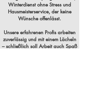
Winterdienst ohne Stress und
Hausmeisterservice, der keine
Wünsche offenlässt.
Unsere erfahrenen Profis arbeiten
zuverlässig und mit einem Lächeln
– schließlich soll Arbeit auch Spaß
machen.
Von der Laubentfernung bis zum
Streuen bei Eisglätte decken wir
alles ab, damit Ihr Heim stets
glänzt.🍃🥳
Auf die Blüten, fertig, los!