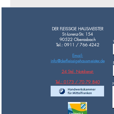
DER FLEISSIGE HAUSMEISTER
St.-Lorenz-Str. 154
90522 Oberasbach
Tel.: 0911 / 766 4242
Email:
info@derfleissigehausmeister.de
24 Std. Notdienst:
Tel.: 0173 / 70 79 840