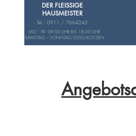
DER FLEISSIGE
HAUSMEISTER
Tel.: 0911 / 7664242
MO. - FR. 09:00 UHR BIS 18:00 UHR
SAMSTAG – SONNTAG GESCHLOSSEN
Angebots