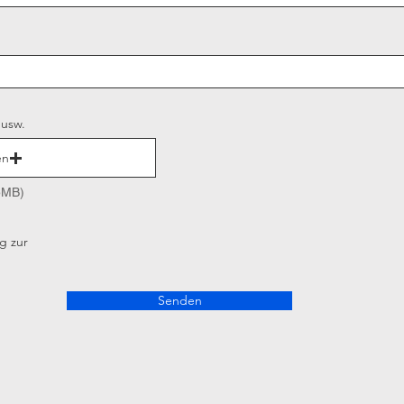
usw.
en
15MB)
g zur
Senden