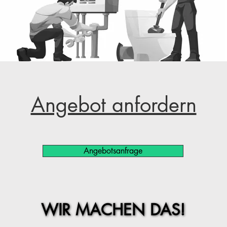
Angebot anfordern
Angebotsanfrage
WIR MACHEN DAS!
WIR MACHEN DAS!