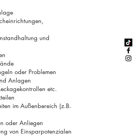
nlage
cheinrichtungen,
Instandhaltung und
en
lände
ngeln oder Problemen
und Anlagen
eckagekontrollen etc.
teilen
ten im Außenbereich (z.B.
en oder Anliegen
ung von Einsparpotenzialen